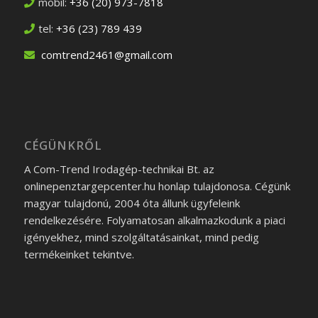
mobil:
+36 (20) 973-7818
tel:
+36 (23) 789 439
comtrend2461@gmail.com
CÉGÜNKRŐL
A Com-Trend Irodagép-technikai Bt. az
onlinepenztargepcenter.hu honlap tulajdonosa. Cégünk
magyar tulajdonú, 2004 óta állunk ügyfeleink
rendelkezésére. Folyamatosan alkalmazkodunk a piaci
igényekhez, mind szolgáltatásainkat, mind pedig
termékeinket tekintve.