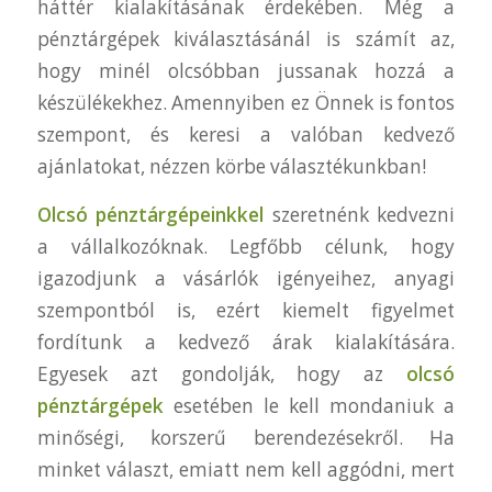
háttér kialakításának érdekében. Még a
pénztárgépek kiválasztásánál is számít az,
hogy minél olcsóbban jussanak hozzá a
készülékekhez. Amennyiben ez Önnek is fontos
szempont, és keresi a valóban kedvező
ajánlatokat, nézzen körbe választékunkban!
Olcsó pénztárgépeinkkel
szeretnénk kedvezni
a vállalkozóknak. Legfőbb célunk, hogy
igazodjunk a vásárlók igényeihez, anyagi
szempontból is, ezért kiemelt figyelmet
fordítunk a kedvező árak kialakítására.
Egyesek azt gondolják, hogy az
olcsó
pénztárgépek
esetében le kell mondaniuk a
minőségi, korszerű berendezésekről. Ha
minket választ, emiatt nem kell aggódni, mert