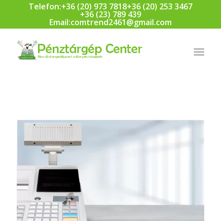
Telefon:
+36 (20) 973 7818
+36 (20) 253 3467
+36 (23) 789 439
Email:
comtrend2461@gmail.com