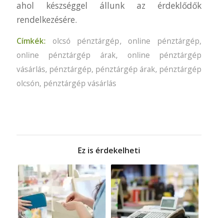
ahol készséggel állunk az érdeklődők
rendelkezésére.
Címkék:
olcsó pénztárgép
,
online pénztárgép
,
online pénztárgép árak
,
online pénztárgép
vásárlás
,
pénztárgép
,
pénztárgép árak
,
pénztárgép
olcsón
,
pénztárgép vásárlás
Ez is érdekelheti