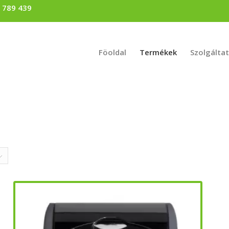
) 789 439
Föoldal
Termékek
Szolgálta