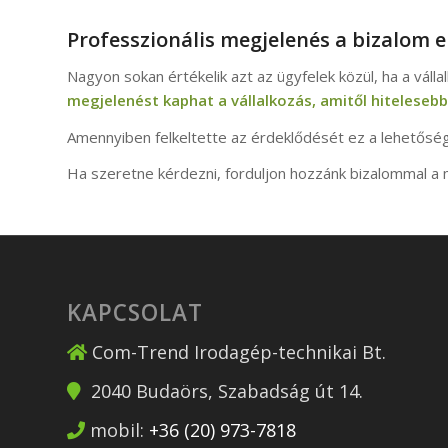
Professzionális megjelenés a bizalom 
Nagyon sokan értékelik azt az ügyfelek közül, ha a vál
megjelenést kaphat a vállalkozás, amitől hitelesebb
Amennyiben felkeltette az érdeklődését ez a lehetőség
Ha szeretne kérdezni, forduljon hozzánk bizalommal 
KAPCSOLAT
Com-Trend Irodagép-technikai Bt.
2040
Budaörs
,
Szabadság út 14.
mobil:
+36 (20) 973-7818