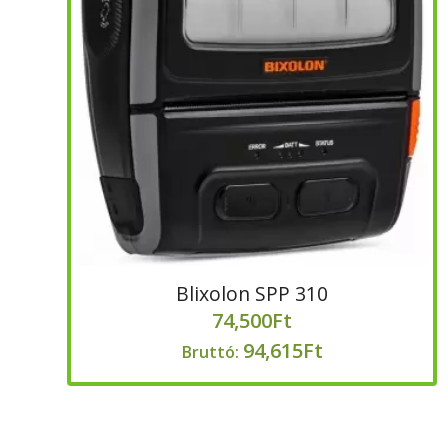
Blixolon SPP 310
74,500
Ft
94,615
Ft
Bruttó: