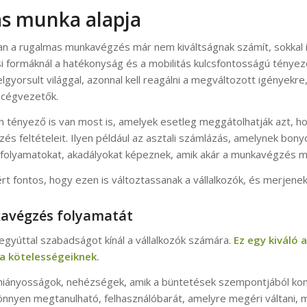
as munka alapja
an a rugalmas munkavégzés már nem kiváltságnak számít, sokkal i
si formáknál a hatékonyság és a mobilitás kulcsfontosságú tényez
felgyorsult világgal, azonnal kell reagálni a megváltozott igény
cégvezetők.
n tényező is van most is, amelyek esetleg meggátolhatják azt, 
s feltételeit. Ilyen például az asztali számlázás, amelynek bon
a folyamatokat, akadályokat képeznek, amik akár a munkavégzés mi
t fontos, hogy ezen is változtassanak a vállalkozók, és merjenek 
kavégzés folyamatát
gyúttal szabadságot kínál a vállalkozók számára.
Ez egy kiváló 
a kötelességeiknek.
k hiányosságok, nehézségek, amik a büntetések szempontjából kom
yen megtanulható, felhasználóbarát, amelyre megéri váltani, me