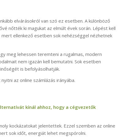
nkább elvárásokról van szó ez esetben. A különböző
ővé nőtték ki magukat az elmúlt évek során. Lépést kell
ekre, mert ellenkező esetben sok nehézséggel nézhetnek
hogy meg lehessen teremteni a rugalmas, modern
yodalmait nem igazán kell bemutatni. Sok esetben
nőségét is befolyásolhatják.
nyitni az online számlázás irányába.
alternatívát kínál ahhoz, hogy a cégvezetők
oly kockázatokat jelentettek. Ezzel szemben az online
rt sok időt, energiát lehet megspórolni.