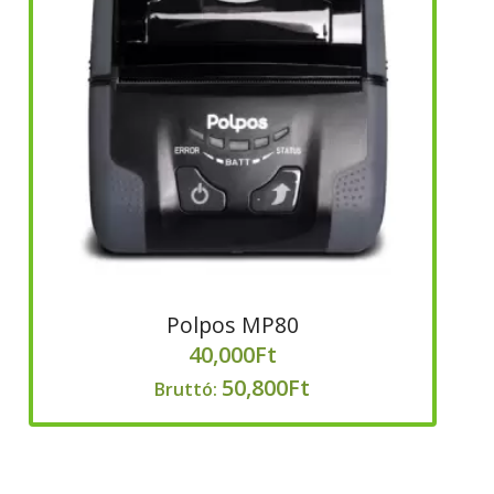
Polpos MP80
40,000
Ft
50,800
Ft
Bruttó: