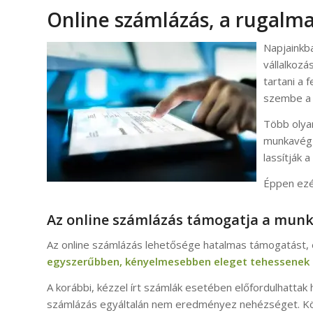
Online számlázás, a rugalm
Napjainkb
vállalkozá
tartani a 
szembe a 
Több olya
munkavégzé
lassítják 
Éppen ezér
Az online számlázás támogatja a mun
Az online számlázás lehetősége hatalmas támogatást, e
egyszerűbben, kényelmesebben eleget tehessenek 
A korábbi, kézzel írt számlák esetében előfordulhatta
számlázás egyáltalán nem eredményez nehézséget. Könn