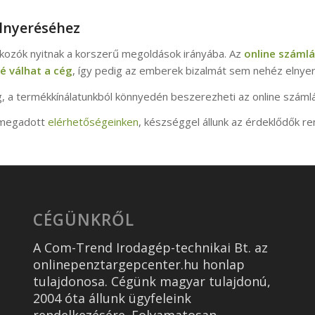
elnyeréséhez
lalkozók nyitnak a korszerű megoldások irányába. Az
online számlá
é válhat a cég
, így pedig az emberek bizalmát sem nehéz elnyer
, a termékkínálatunkból könnyedén beszerezheti az online száml
a megadott
elérhetőségeinken
, készséggel állunk az érdeklődők r
CÉGÜNKRŐL
A Com-Trend Irodagép-technikai Bt. az
onlinepenztargepcenter.hu honlap
tulajdonosa. Cégünk magyar tulajdonú,
2004 óta állunk ügyfeleink
rendelkezésére. Folyamatosan