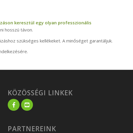
záson keresztül egy olyan professzionális
ni hosszú távon.
ázáshoz szükséges kellékeket. A minőséget garantáljuk.
endelkezésére.
KÖZÖSSÉGI LINKEK
PARTNEREINK