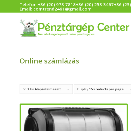
Telefon:
+36 (20) 973 7818
+36 (20) 253 3467
+36 (23
Email:
comtrend2461@gmail.com
Online számlázás
Sort by
Alapértelmezett
Display
15 Products per page