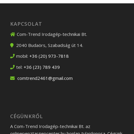
KAPCSOLAT
Com-Trend Irodagép-technikai Bt.
2040
Budaörs
,
Szabadság út 14.
mobil:
+36 (20) 973-7818
tel:
+36 (23) 789 439
comtrend2461@gmail.com
CÉGÜNKRŐL
A Com-Trend Irodagép-technikai Bt. az
onlinepenztargepcenter.hu honlap tulajdonosa. Cégünk