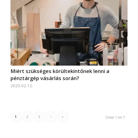
Miért szükséges körültekintőnek lenni a
pénztárgép vásárlás során?
2025.02.12.
1
2
3
›
»
Oldal 1 tól 7