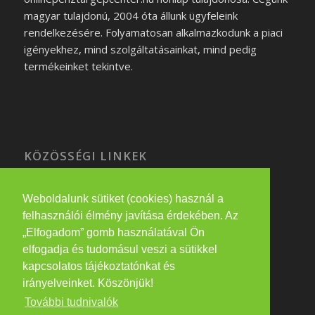
magyar tulajdonú, 2004 óta állunk ügyfeleink
rendelkezésére. Folyamatosan alkalmazkodunk a piaci
igényekhez, mind szolgáltatásainkat, mind pedig
termékeinket tekintve.
KÖZÖSSÉGI LINKEK
Weboldalunk sütiket (cookies) használ a
felhasználói élmény javítása érdekében. Az
PARTNEREINK
„Elfogadom” gomb használatával Ön
elfogadja és tudomásul veszi a sütikkel
eatwithme.hu
kapcsolatos tájékoztatónkat és
irányelveinket. Köszönjük!
További tudnivalók