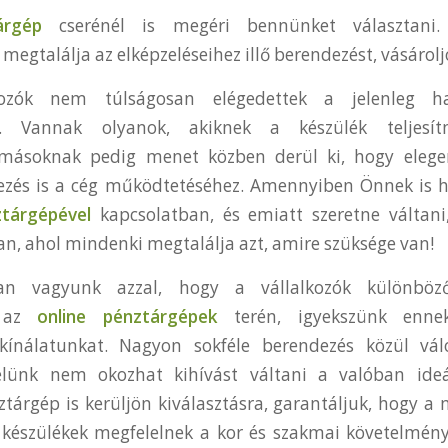
árgép
cserénél is megéri bennünket választani.
megtalálja az elképzeléseihez illő berendezést, vásárol
kozók nem túlságosan elégedettek a jelenleg ha
. Vannak olyanok, akiknek a készülék teljesí
 másoknak pedig menet közben derül ki, hogy elege
ezés is a cég működtetéséhez. Amennyiben Önnek is h
ztárgépével
kapcsolatban, és emiatt szeretne váltani
n, ahol mindenki megtalálja azt, amire szüksége van!
ban vagyunk azzal, hogy a vállalkozók különböző
 az
online pénztárgépek
terén, igyekszünk enne
 kínálatunkat. Nagyon sokféle berendezés közül vá
elünk nem okozhat kihívást váltani a valóban ideál
tárgép is kerüljön kiválasztásra, garantáljuk, hogy 
A készülékek megfelelnek a kor és szakmai követelmén