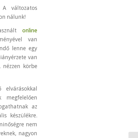
 A változatos
jon nálunk!
sznált
online
tményével van
ndő lenne egy
iányérzete van
, nézzen körbe
 elvárásokkal
k megfelelően
logathatnak az
is készülékre.
a minőségre nem
yeknek, nagyon