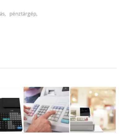
ás
,
pénztárgép
,