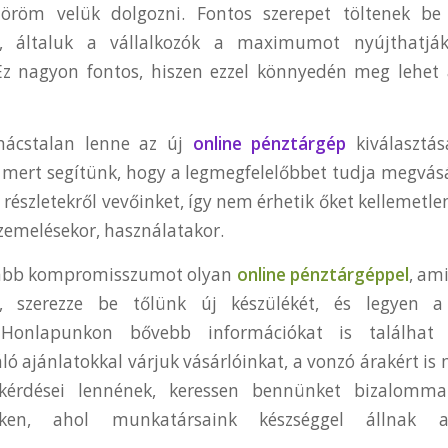
öröm velük dolgozni. Fontos szerepet töltenek be
n, általuk a vállalkozók a maximumot nyújthatják
 Ez nagyon fontos, hiszen ezzel könnyedén meg lehet 
nácstalan lenne az új
online pénztárgép
kiválasztás
 mert segítünk, hogy a legmegfelelőbbet tudja megvásá
a részletekről vevőinket, így nem érhetik őket kellemetl
zemelésekor, használatakor.
vább kompromisszumot olyan
online pénztárgéppel
, am
k, szerezze be tőlünk új készülékét, és legyen 
 Honlapunkon bővebb információkat is találhat t
áló ajánlatokkal várjuk vásárlóinkat, a vonzó árakért is
 kérdései lennének, keressen bennünket bizalomm
inken, ahol munkatársaink készséggel állnak 