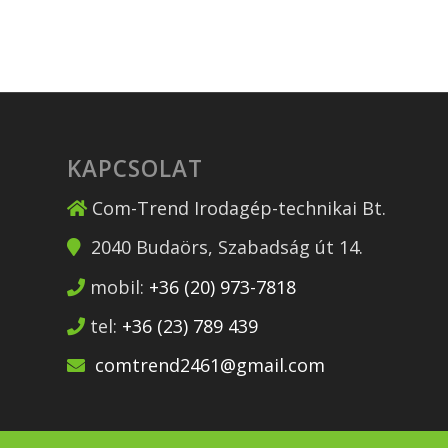
KAPCSOLAT
Com-Trend Irodagép-technikai Bt.
2040
Budaörs
,
Szabadság út 14.
mobil:
+36 (20) 973-7818
tel:
+36 (23) 789 439
comtrend2461@gmail.com