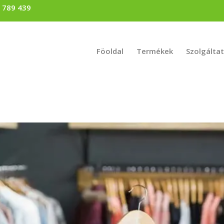
) 789 439
Föoldal
Termékek
Szolgálta