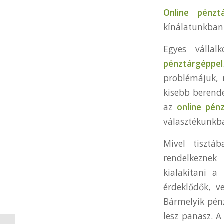
Online pénzt
kínálatunkban 
Egyes vállal
pénztárgéppel
problémájuk,
kisebb berend
az
online pén
választékunkba
Mivel tisztá
rendelkeznek
kialakítani a
érdeklődők, v
Bármelyik pénz
lesz panasz. 