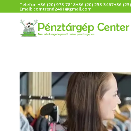
Telefon:
+36 (20) 973 7818
+36 (20) 253 3467
+36 (23
Email:
comtrend2461@gmail.com