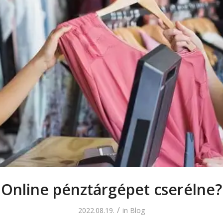
Online pénztárgépet cserélne?
/
2022.08.19.
in
Blog