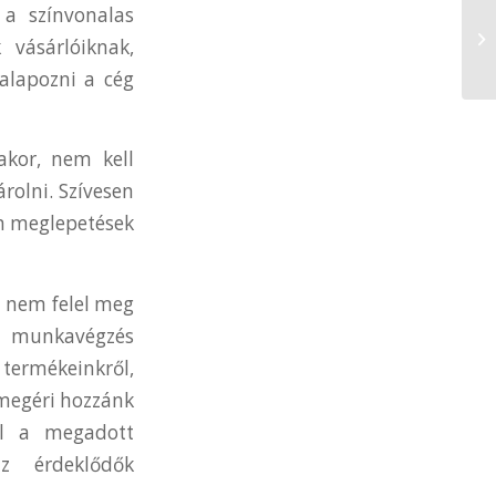
 a színvonalas
 vásárlóiknak,
alapozni a cég
akor, nem kell
rolni. Szívesen
en meglepetések
i nem felel meg
a munkavégzés
ermékeinkről,
 megéri hozzánk
al a megadott
az érdeklődők