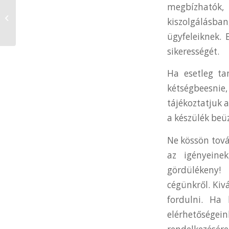
megbízhatók, 
Pénztárgépek, amik
segítik a minőségi
kiszolgálásba
kiszolgálást!
ügyfeleiknek.
sikerességét.
Ha esetleg ta
kétségbeesnie,
tájékoztatjuk 
a készülék beü
Ne kössön to
az igényeine
gördülékeny!
cégünkről. Kiv
fordulni. Ha
elérhetősége