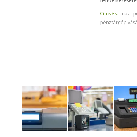
rendelkezésére
Címkék:
nav p
pénztárgép vásá