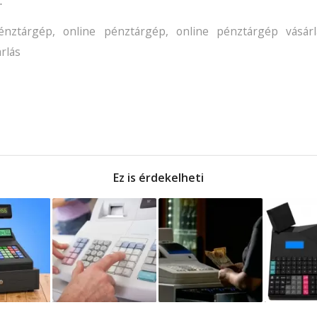
.
énztárgép
,
online pénztárgép
,
online pénztárgép vásárl
rlás
Ez is érdekelheti