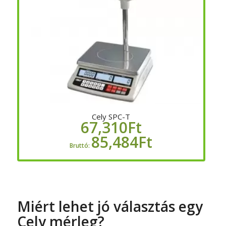
Cely SPC-T
67,310
Ft
85,484
Ft
Bruttó:
Miért lehet jó választás egy
Cely mérleg?