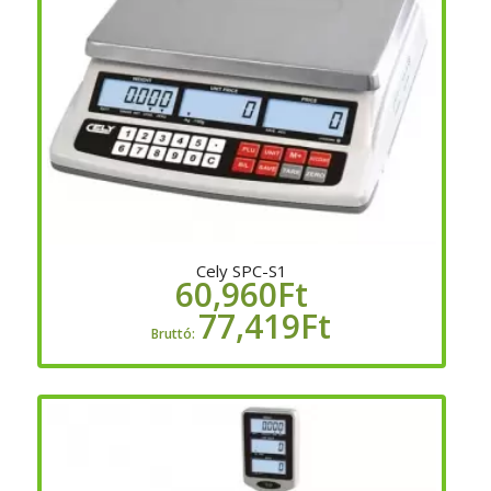
Cely SPC-S1
60,960
Ft
77,419
Ft
Bruttó: