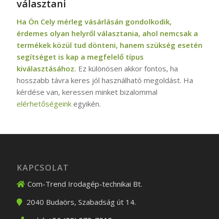
választani
Ha Ön Cely mérleg vásárlásán gondolkodik,
érdemes olyan helyről választania, ahol nemcsak a
termékek közül tud dönteni, hanem szükség esetén
segítséget is kap a megfelelő típus
kiválasztásához.
Ez különösen akkor fontos, ha
hosszabb távra keres jól használható megoldást. Ha
kérdése van, keressen minket bizalommal
elérhetőségeink
egyikén.
KAPCSOLAT
Com-Trend Irodagép-technikai Bt.
2040
Budaörs
,
Szabadság út 14.