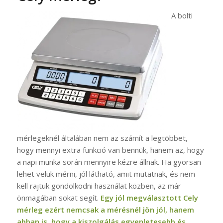
A bolti
mérlegeknél általában nem az számít a legtöbbet,
hogy mennyi extra funkció van bennük, hanem az, hogy
a napi munka során mennyire kézre állnak. Ha gyorsan
lehet velük mérni, jól látható, amit mutatnak, és nem
kell rajtuk gondolkodni használat közben, az már
önmagában sokat segít.
Egy jól megválasztott Cely
mérleg ezért nemcsak a mérésnél jön jól, hanem
abban is, hogy a kiszolgálás egyenletesebb és