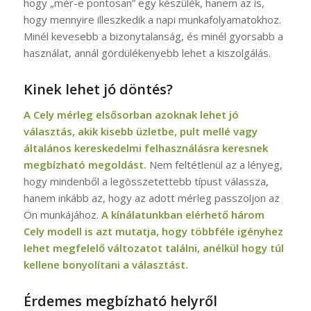
hogy „mér-e pontosan” egy készülék, hanem az is,
hogy mennyire illeszkedik a napi munkafolyamatokhoz.
Minél kevesebb a bizonytalanság, és minél gyorsabb a
használat, annál gördülékenyebb lehet a kiszolgálás.
Kinek lehet jó döntés?
A Cely mérleg elsősorban azoknak lehet jó
választás, akik kisebb üzletbe, pult mellé vagy
általános kereskedelmi felhasználásra keresnek
megbízható megoldást.
Nem feltétlenül az a lényeg,
hogy mindenből a legösszetettebb típust válassza,
hanem inkább az, hogy az adott mérleg passzoljon az
Ön munkájához.
A kínálatunkban elérhető három
Cely modell is azt mutatja, hogy többféle igényhez
lehet megfelelő változatot találni, anélkül hogy túl
kellene bonyolítani a választást.
Érdemes megbízható helyről