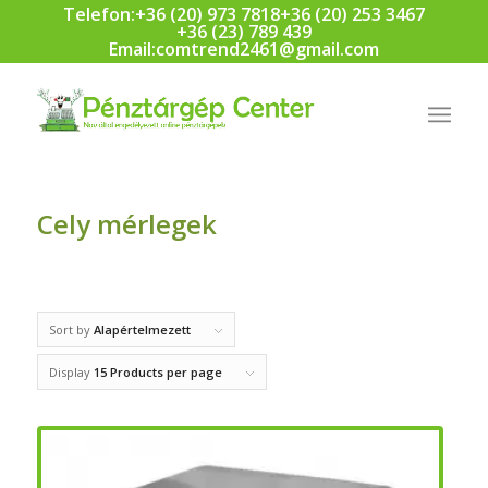
Telefon:
+36 (20) 973 7818
+36 (20) 253 3467
+36 (23) 789 439
Email:
comtrend2461@gmail.com
Cely mérlegek
Sort by
Alapértelmezett
Display
15 Products per page