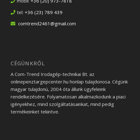
mobil:
+36 (20) 973-7818
tel:
+36 (23) 789 439
comtrend2461@gmail.com
CÉGÜNKRŐL
A Com-Trend Irodagép-technikai Bt. az
onlinepenztargepcenter.hu honlap tulajdonosa. Cégünk
magyar tulajdonú, 2004 óta állunk ügyfeleink
rendelkezésére. Folyamatosan alkalmazkodunk a piaci
igényekhez, mind szolgáltatásainkat, mind pedig
termékeinket tekintve.