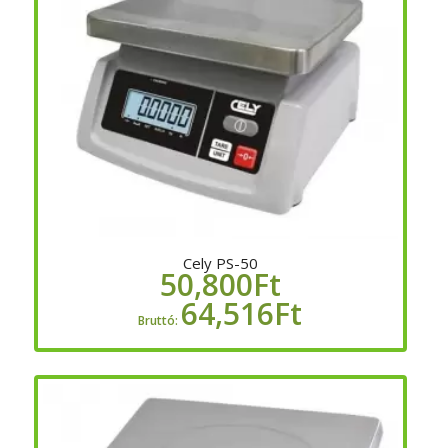
Cely PS-50
50,800
Ft
64,516
Ft
Bruttó: