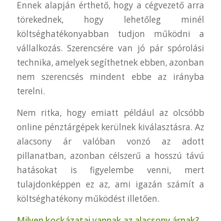
Ennek alapján érthető, hogy a cégvezető arra
törekednek, hogy lehetőleg minél
költséghatékonyabban tudjon működni a
vállalkozás. Szerencsére van jó pár spórolási
technika, amelyek segíthetnek ebben, azonban
nem szerencsés mindent ebbe az irányba
terelni.
Nem ritka, hogy emiatt például az olcsóbb
online pénztárgépek kerülnek kiválasztásra. Az
alacsony ár valóban vonzó az adott
pillanatban, azonban célszerű a hosszú távú
hatásokat is figyelembe venni, mert
tulajdonképpen ez az, ami igazán számít a
költséghatékony működést illetően.
Milyen kockázatai vannak az alacsony árnak?