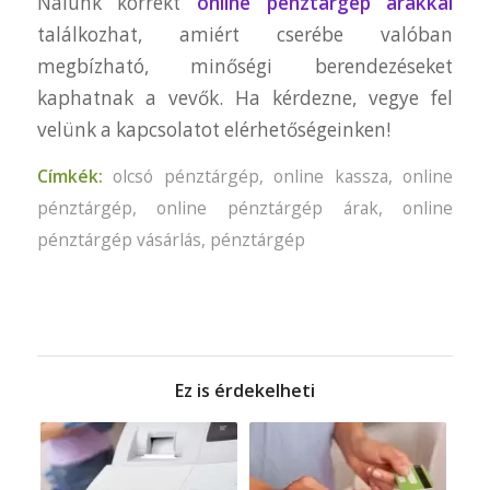
Nálunk korrekt
online pénztárgép árakkal
találkozhat, amiért cserébe valóban
megbízható, minőségi berendezéseket
kaphatnak a vevők. Ha kérdezne, vegye fel
velünk a kapcsolatot elérhetőségeinken!
Címkék:
olcsó pénztárgép
,
online kassza
,
online
pénztárgép
,
online pénztárgép árak
,
online
pénztárgép vásárlás
,
pénztárgép
Ez is érdekelheti