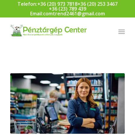
Telefon:
+36 (20) 973 7818
+36 (20) 253 3467
+36 (23) 789 439
Email:
comtrend2461@gmail.com