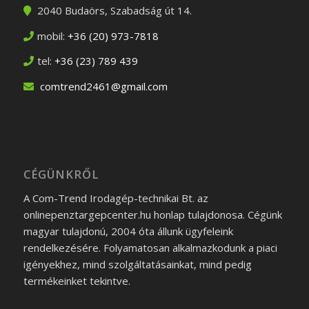
2040
Budaörs
,
Szabadság út 14.
mobil:
+36 (20) 973-7818
tel:
+36 (23) 789 439
comtrend2461@gmail.com
CÉGÜNKRŐL
A Com-Trend Irodagép-technikai Bt. az
onlinepenztargepcenter.hu honlap tulajdonosa. Cégünk
magyar tulajdonú, 2004 óta állunk ügyfeleink
rendelkezésére. Folyamatosan alkalmazkodunk a piaci
igényekhez, mind szolgáltatásainkat, mind pedig
termékeinket tekintve.