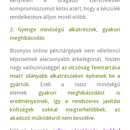
kénytelen a drágább szervizeléssel
kompromisszumot kötni azért, hogy a készülék
rendelkezésre álljon minél előbb.
2. Gyenge minőségű alkatrészek, gyakori
meghibásodás
Bizonyos online pénztárgépek nem véletlenül
képviselnek alacsonyabb árkategóriát, hiszen
nagy valószínűséggel
az olcsóság fenntartása
miatt silányabb alkatrészeket építenek be a
gyártók.
Ezek a rossz minőségű
elemek
gyakori meghibásodást is
eredményeznek, így a rendszeres javítási
költségek sokkal megterhelőbbek, az
akadozó működésről nem beszélve.