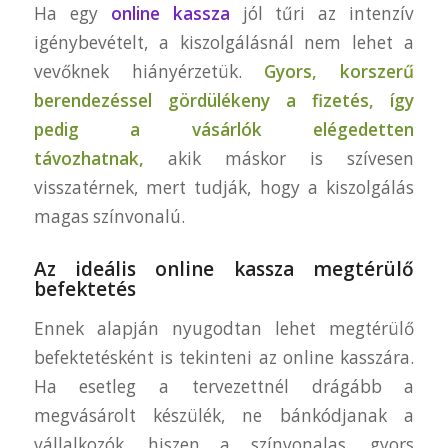
Ha egy
online kassza
jól tűri az intenzív
igénybevételt, a kiszolgálásnál nem lehet a
vevőknek hiányérzetük.
Gyors, korszerű
berendezéssel gördülékeny a fizetés, így
pedig a vásárlók elégedetten
távozhatnak,
akik máskor is szívesen
visszatérnek, mert tudják, hogy a kiszolgálás
magas színvonalú.
Az ideális online kassza megtérülő
befektetés
Ennek alapján nyugodtan lehet megtérülő
befektetésként is tekinteni az online kasszára.
Ha esetleg a tervezettnél drágább a
megvásárolt készülék, ne bánkódjanak a
vállalkozók, hiszen a színvonalas, gyors