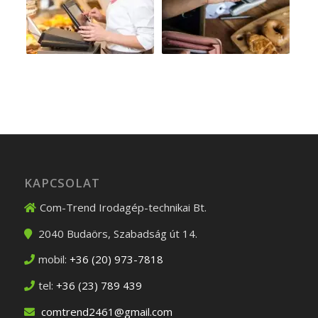
KAPCSOLAT
Com-Trend Irodagép-technikai Bt.
2040
Budaörs
,
Szabadság út 14.
mobil:
+36 (20) 973-7818
tel:
+36 (23) 789 439
comtrend2461@gmail.com