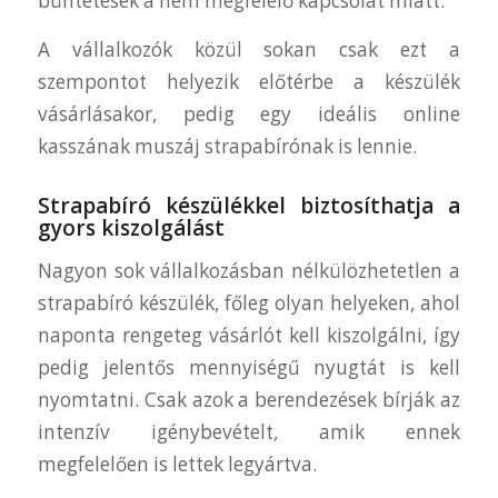
büntetések a nem megfelelő kapcsolat miatt.
A vállalkozók közül sokan csak ezt a
szempontot helyezik előtérbe a készülék
vásárlásakor, pedig egy ideális online
kasszának muszáj strapabírónak is lennie.
Strapabíró készülékkel biztosíthatja a
gyors kiszolgálást
Nagyon sok vállalkozásban nélkülözhetetlen a
strapabíró készülék, főleg olyan helyeken, ahol
naponta rengeteg vásárlót kell kiszolgálni, így
pedig jelentős mennyiségű nyugtát is kell
nyomtatni. Csak azok a berendezések bírják az
intenzív igénybevételt, amik ennek
megfelelően is lettek legyártva.