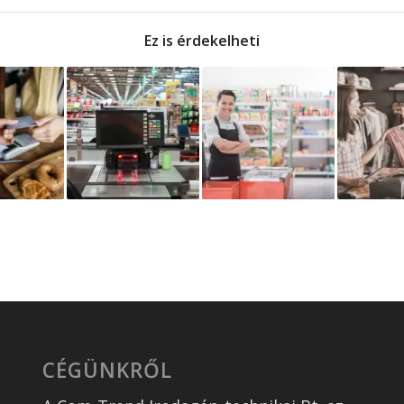
Ez is érdekelheti
CÉGÜNKRŐL