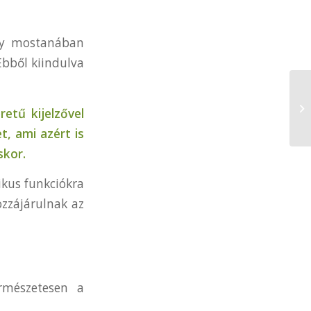
ogy mostanában
Ebből kiindulva
etű kijelzővel
t, ami azért is
skor.
ikus funkciókra
ozzájárulnak az
rmészetesen a