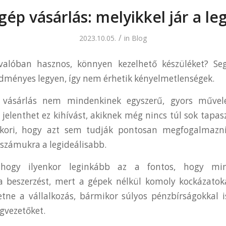
gép vásárlás: melyikkel jár a le
/
2023.10.05.
in
Blog
valóban hasznos, könnyen kezelhető készüléket? Se
edményes legyen, így nem érhetik kényelmetlenségek.
 vásárlás nem mindenkinek egyszerű, gyors művele
 jelenthet ez kihívást, akiknek még nincs túl sok tapas
akori, hogy azt sem tudják pontosan megfogalmazn
 számukra a legideálisabb.
 hogy ilyenkor leginkább az a fontos, hogy m
a beszerzést, mert a gépek nélkül komoly kockázatok
e a vállalkozás, bármikor súlyos pénzbírságokkal i
gvezetőket.