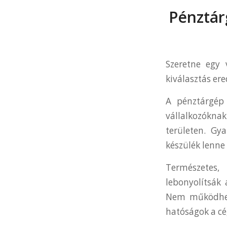
Pénztár
Szeretne egy 
kiválasztás er
A pénztárgép
vállalkozóknak
területen. Gy
készülék lenne
Természetes,
lebonyolítsák 
Nem működhetn
hatóságok a cé