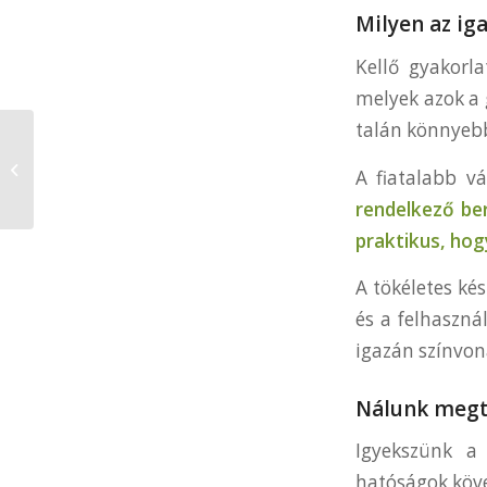
Milyen az iga
Kellő gyakorl
melyek azok a 
talán könnyebb
Ha vásárlás mellett
dönt, a pénztárgép
A fiatalabb v
árak nem terhelik meg
rendelkező be
praktikus, hog
A tökéletes ké
és a felhaszná
igazán színvona
Nálunk megta
Igyekszünk a
hatóságok köve