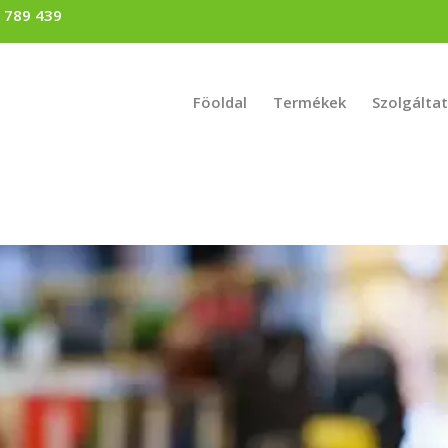
) 789 439
Föoldal
Termékek
Szolgálta