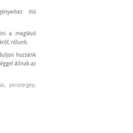
ényeihez illő
dni a meglévő
ről, rólunk.
rduljon hozzánk
éggel állnak az
ás
,
pénztárgép
,