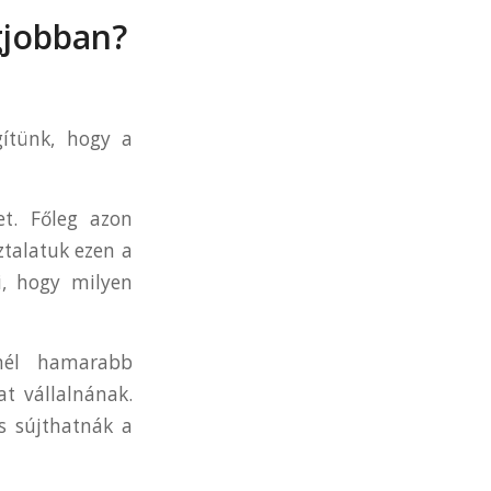
gjobban?
gítünk, hogy a
t. Főleg azon
ztalatuk ezen a
i, hogy milyen
inél hamarabb
at vállalnának.
s sújthatnák a