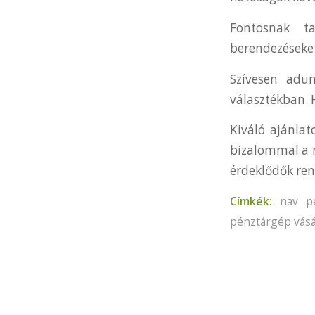
Fontosnak ta
berendezéseket
Szívesen adu
választékban. 
Kiváló ajánlat
bizalommal a m
érdeklődők ren
Címkék:
nav p
pénztárgép vásá