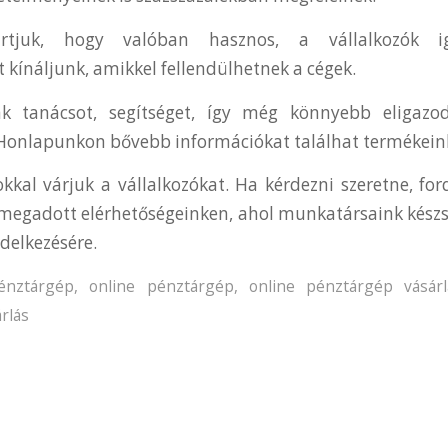
rtjuk, hogy valóban hasznos, a vállalkozók ig
 kínáljunk, amikkel fellendülhetnek a cégek.
nk tanácsot, segítséget, így még könnyebb eligazo
Honlapunkon bővebb információkat találhat termékeink
okkal várjuk a vállalkozókat. Ha kérdezni szeretne, fo
egadott elérhetőségeinken, ahol munkatársaink készs
delkezésére.
énztárgép
,
online pénztárgép
,
online pénztárgép vásárl
rlás