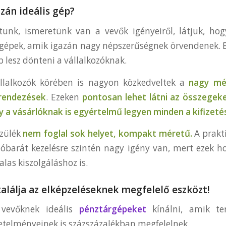
zán ideális gép?
atunk, ismeretünk van a vevők igényeiről, látjuk, h
gépek, amik igazán nagy népszerűségnek örvendenek. 
 lesz dönteni a vállalkozóknak.
állalkozók körében is nagyon közkedveltek a
nagy mér
rendezések
. Ezeken
pontosan lehet látni az összegeke
y a vásárlóknak is egyértelmű legyen minden a kifizeté
szülék
nem foglal sok helyet, kompakt méretű.
A prakt
lóbarát kezelésre szintén nagy igény van, mert ezek h
las kiszolgáláshoz is.
lálja az elképzeléseknek megfelelő eszközt!
 vevőknek ideális
pénztárgépeket
kínálni, amik te
telményeinek is százszázalékban megfelelnek.