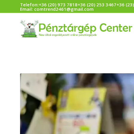
Telefon:
+36 (20) 973 7818
+36 (20) 253 3467
+36 (23
Email:
comtrend2461@gmail.com