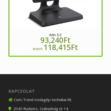
iMin D2
93,240
Ft
118,415
Ft
Bruttó:
KAPCSOLAT
Com-Trend Irodagép-technikai Bt.
2040
Budaörs
,
Szabadság út 14.