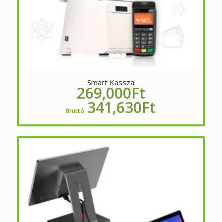
Smart Kassza
269,000
Ft
341,630
Ft
Bruttó: