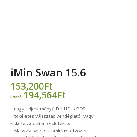
iMin Swan 15.6
153,200
Ft
194,564
Ft
Bruttó:
– nagy teljesítményű Full HD-s POS
– tökéletes választás vendéglátó- vagy
kiskereskedelmi területekre.
– Masszív szürke-alumínium ötvözet