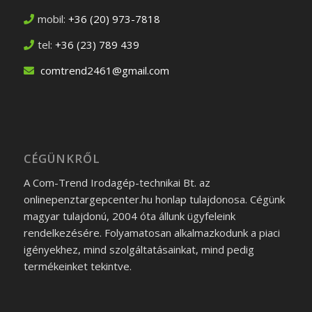
mobil:
+36 (20) 973-7818
tel:
+36 (23) 789 439
comtrend2461@gmail.com
CÉGÜNKRŐL
A Com-Trend Irodagép-technikai Bt. az
onlinepenztargepcenter.hu honlap tulajdonosa. Cégünk
magyar tulajdonú, 2004 óta állunk ügyfeleink
rendelkezésére. Folyamatosan alkalmazkodunk a piaci
igényekhez, mind szolgáltatásainkat, mind pedig
termékeinket tekintve.