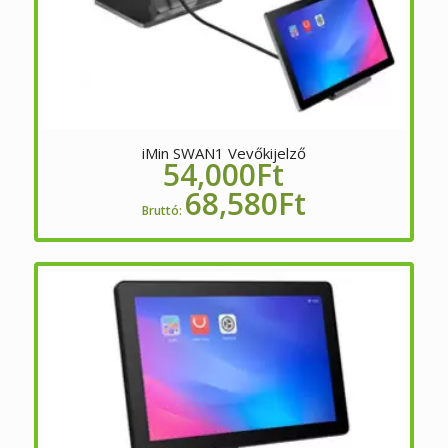
iMin SWAN1 Vevőkijelző
54,000
Ft
68,580
Ft
Bruttó: