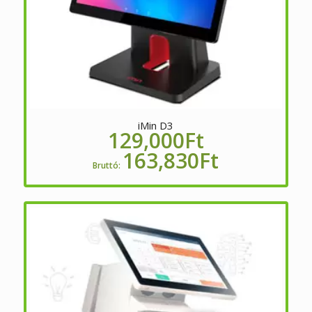
iMin D3
129,000
Ft
163,830
Ft
Bruttó: