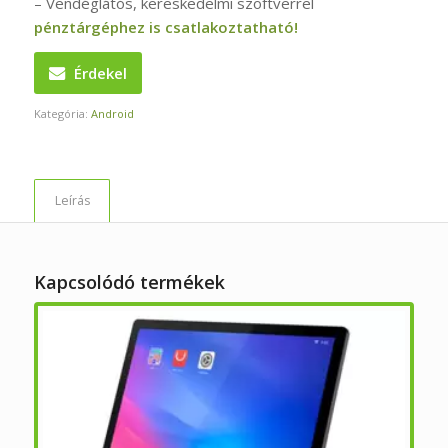
– Vendéglátós, kereskedelmi szoftverrel
pénztárgéphez is csatlakoztatható!
Érdekel
Kategória:
Android
Leírás
Kapcsolódó termékek