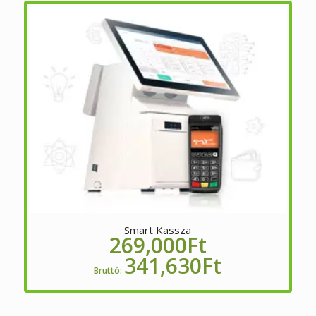
Smart Kassza
269,000
Ft
341,630
Ft
Bruttó: