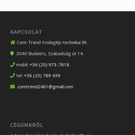
KAPCSOLAT
Com-Trend Irodagép-technikai Bt.
2040
Budaörs
,
Szabadság út 14.
mobil:
+36 (20) 973-7818
tel:
+36 (23) 789 439
comtrend2461@gmail.com
CÉGÜNKRŐL