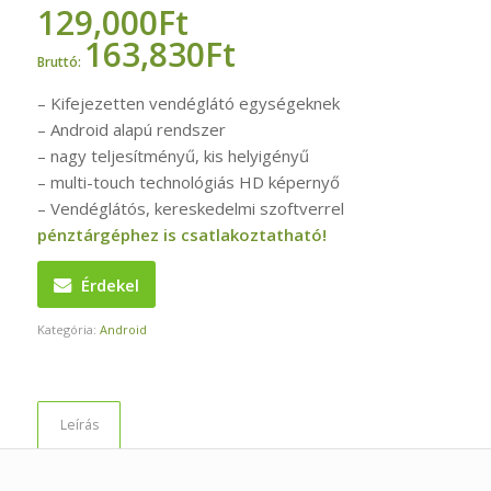
129,000
Ft
163,830
Ft
Bruttó:
– Kifejezetten vendéglátó egységeknek
– Android alapú rendszer
– nagy teljesítményű, kis helyigényű
– multi-touch technológiás HD képernyő
– Vendéglátós, kereskedelmi szoftverrel
pénztárgéphez is csatlakoztatható!
Érdekel
Kategória:
Android
Leírás