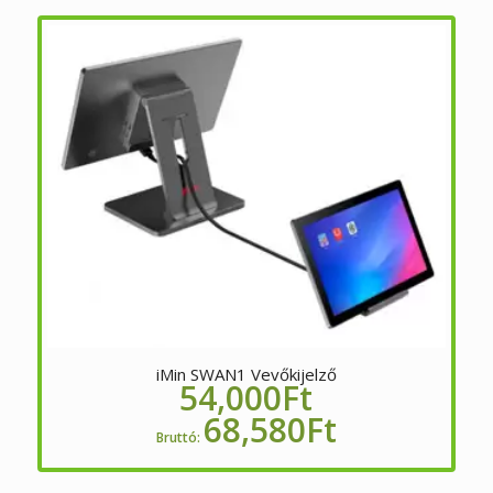
iMin SWAN1 Vevőkijelző
54,000
Ft
68,580
Ft
Bruttó: