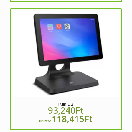
iMin D2
93,240
Ft
118,415
Ft
Bruttó: