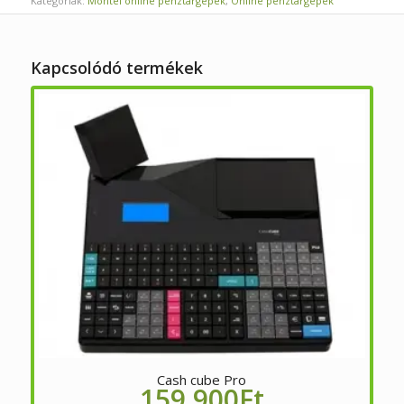
Kategóriák:
Montel online pénztárgépek
,
Online pénztárgépek
Kapcsolódó termékek
Cash cube Pro
159,900
Ft