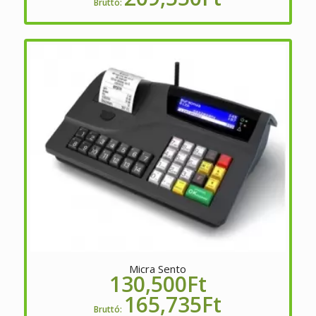
Bruttó:
Micra Sento
130,500
Ft
165,735
Ft
Bruttó: