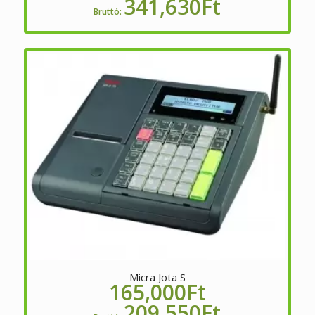
341,630
Ft
Bruttó:
Micra Jota S
165,000
Ft
209,550
Ft