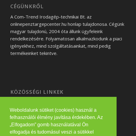
CÉGÜNKRŐL
A Com-Trend Irodagép-technikai Bt. az
onlinepenztargepcenter.hu honlap tulajdonosa. Cégünk
magyar tulajdonú, 2004 óta állunk ügyfeleink
rendelkezésére. Folyamatosan alkalmazkodunk a piaci
igényekhez, mind szolgáltatásainkat, mind pedig
termékeinket tekintve.
KÖZÖSSÉGI LINKEK
Weboldalunk sütiket (cookies) használ a
felhasználói élmény javítása érdekében. Az
PARTNEREINK
„Elfogadom” gomb használatával Ön
elfogadja és tudomásul veszi a sütikkel
eatwithme.hu