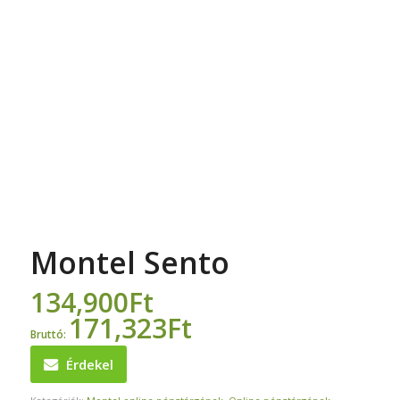
Montel Sento
134,900
Ft
171,323
Ft
Bruttó:
Érdekel