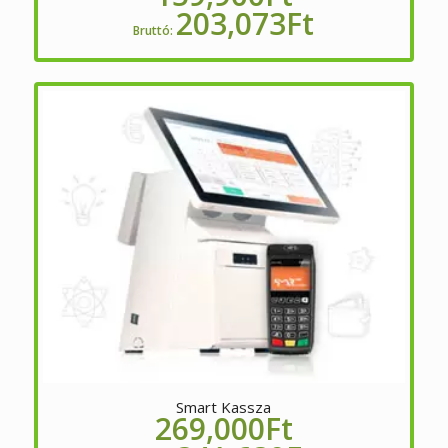
203,073
Ft
Bruttó:
Smart Kassza
269,000
Ft