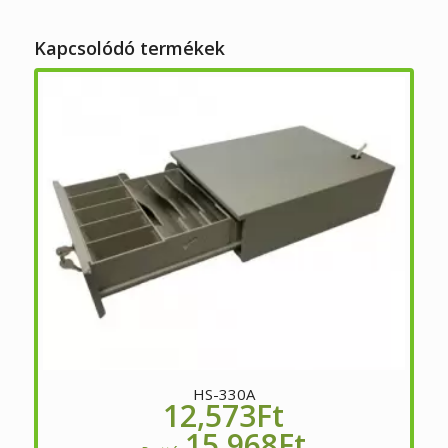
Kapcsolódó termékek
HS-330A
12,573
Ft
15,968
Ft