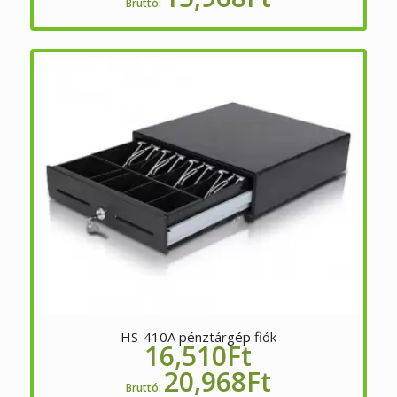
Bruttó:
HS-410A pénztárgép fiók
16,510
Ft
20,968
Ft
Bruttó: