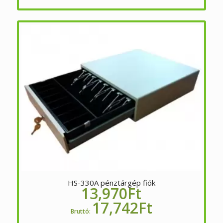
HS-330A pénztárgép fiók
13,970
Ft
17,742
Ft
Bruttó: