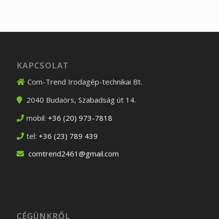
KAPCSOLAT
Com-Trend Irodagép-technikai Bt.
2040
Budaörs
,
Szabadság út 14.
mobil:
+36 (20) 973-7818
tel:
+36 (23) 789 439
comtrend2461@gmail.com
CÉGÜNKRŐL