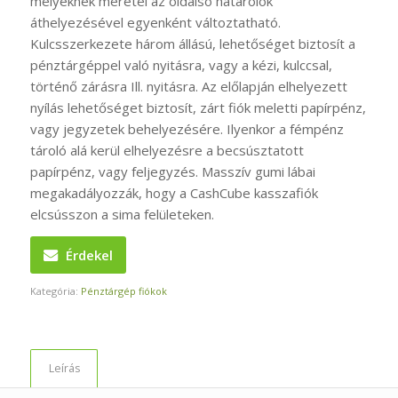
melyeknek méretei az oldalsó határolók
áthelyezésével egyenként változtatható.
Kulcsszerkezete három állású, lehetőséget biztosít a
pénztárgéppel való nyitásra, vagy a kézi, kulccsal,
történő zárásra Ill. nyitásra. Az előlapján elhelyezett
nyílás lehetőséget biztosít, zárt fiók meletti papírpénz,
vagy jegyzetek behelyezésére. Ilyenkor a fémpénz
tároló alá kerül elhelyezésre a becsúsztatott
papírpénz, vagy feljegyzés. Masszív gumi lábai
megakadályozzák, hogy a CashCube kasszafiók
elcsússzon a sima felületeken.
Érdekel
Kategória:
Pénztárgép fiókok
Leírás