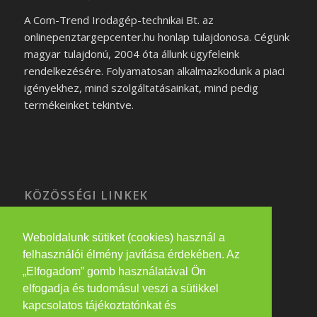
A Com-Trend Irodagép-technikai Bt. az
onlinepenztargepcenter.hu honlap tulajdonosa. Cégünk
magyar tulajdonú, 2004 óta állunk ügyfeleink
rendelkezésére. Folyamatosan alkalmazkodunk a piaci
igényekhez, mind szolgáltatásainkat, mind pedig
termékeinket tekintve.
KÖZÖSSÉGI LINKEK
Weboldalunk sütiket (cookies) használ a
felhasználói élmény javítása érdekében. Az
PARTNEREINK
„Elfogadom” gomb használatával Ön
elfogadja és tudomásul veszi a sütikkel
eatwithme.hu
kapcsolatos tájékoztatónkat és