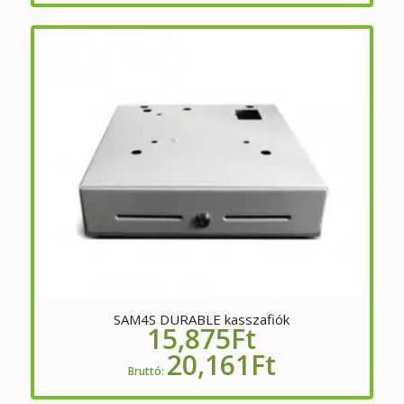
SAM4S DURABLE kasszafiók
15,875
Ft
20,161
Ft
Bruttó: