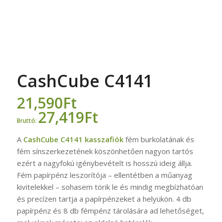
CashCube C4141
21,590
Ft
27,419
Ft
Bruttó:
A
CashCube C4141 kasszafiók
fém burkolatának és
fém sínszerkezetének köszönhetően nagyon tartós
ezért a nagyfokú igénybevételt is hosszú ideig állja.
Fém papírpénz leszorítója – ellentétben a műanyag
kivitelekkel – sohasem törik le és mindig megbízhatóan
és precízen tartja a papírpénzeket a helyükön. 4 db
papírpénz és 8 db fémpénz tárolására ad lehetőséget,