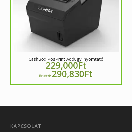
CashBox PosPrint Adóügyi nyomtató
229,000
Ft
290,830
Ft
Bruttó:
KAPCSOLAT