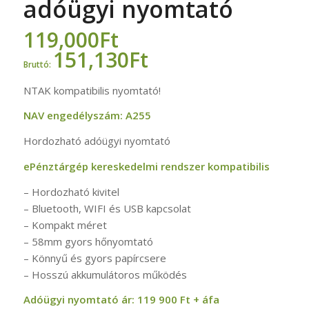
adóügyi nyomtató
119,000
Ft
151,130
Ft
Bruttó:
NTAK kompatibilis nyomtató!
NAV engedélyszám: A255
Hordozható adóügyi nyomtató
ePénztárgép kereskedelmi rendszer kompatibilis
– Hordozható kivitel
– Bluetooth, WIFI és USB kapcsolat
– Kompakt méret
– 58mm gyors hőnyomtató
– Könnyű és gyors papírcsere
– Hosszú akkumulátoros működés
Adóügyi nyomtató ár: 119 900 Ft + áfa