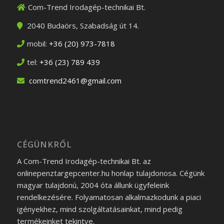
Com-Trend Irodagép-technikai Bt.
2040
Budaörs
,
Szabadság út 14.
mobil:
+36 (20) 973-7818
tel:
+36 (23) 789 439
comtrend2461@gmail.com
CÉGÜNKRŐL
A Com-Trend Irodagép-technikai Bt. az
onlinepenztargepcenter.hu honlap tulajdonosa. Cégünk
magyar tulajdonú, 2004 óta állunk ügyfeleink
rendelkezésére. Folyamatosan alkalmazkodunk a piaci
igényekhez, mind szolgáltatásainkat, mind pedig
termékeinket tekintve.