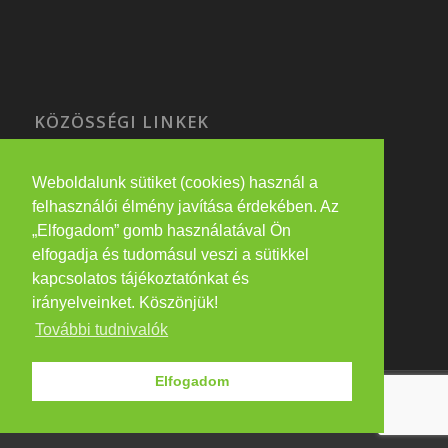
KÖZÖSSÉGI LINKEK
Weboldalunk sütiket (cookies) használ a
felhasználói élmény javítása érdekében. Az
PARTNEREINK
„Elfogadom” gomb használatával Ön
elfogadja és tudomásul veszi a sütikkel
eatwithme.hu
kapcsolatos tájékoztatónkat és
irányelveinket. Köszönjük!
További tudnivalók
Elfogadom
© Copyright - Péntárgép Center |
Impresszum
-
Enfold Theme by
Kriesi