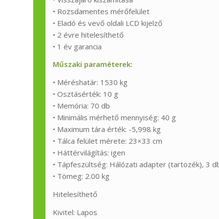
• Rozsdamentes mérőfelület
• Eladó és vevő oldali LCD kijelző
• 2 évre hitelesíthető
• 1 év garancia
Műszaki paraméterek:
• Méréshatár: 1530 kg
• Osztásérték: 10 g
• Memória: 70 db
• Minimális mérhető mennyiség: 40 g
• Maximum tára érték: -5,998 kg
• Tálca felület mérete: 23×33 cm
• Háttérvilágítás: igen
• Tápfeszültség: Hálózati adapter (tartozék), 3 
• Tömeg: 2.00 kg
Hitelesíthető
Kivitel: Lapos