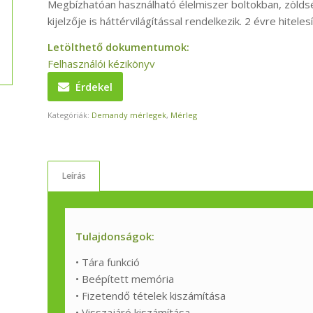
Megbízhatóan használható élelmiszer boltokban, zöldsé
kijelzője is háttérvilágítással rendelkezik. 2 évre hiteles
Letölthető dokumentumok:
Felhasználói kézikönyv
Érdekel
Kategóriák:
Demandy mérlegek
,
Mérleg
Leírás
Tulajdonságok:
• Tára funkció
• Beépített memória
• Fizetendő tételek kiszámítása
• Visszajáró kiszámítása