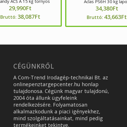
ndy ACS A 15 kg tornyos
Aclas PS6H 30 kg lap
29,990
Ft
34,380
Ft
38,087
Ft
43,663
Ft
Bruttó:
Bruttó:
CÉGÜNKRŐL
A Com-Trend Irodagép-technikai Bt. az
onlinepenztargepcenter.hu honlap
tulajdonosa. Cégünk magyar tulajdonú,
2004 óta állunk ügyfeleink
rendelkezésére. Folyamatosan
alkalmazkodunk a piaci igényekhez,
mind szolgáltatásainkat, mind pedig
termékeinket tekintve.