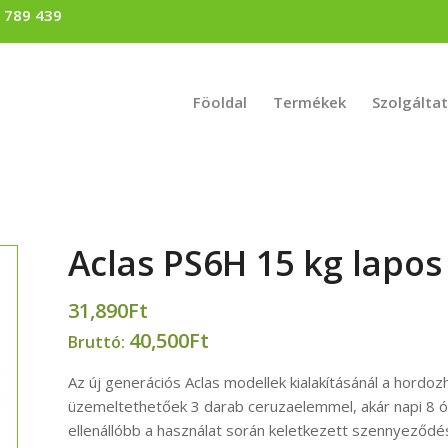
) 789 439
Föoldal
Termékek
Szolgálta
Aclas PS6H 15 kg lapos
31,890
Ft
40,500
Ft
Bruttó:
Az új generációs Aclas modellek kialakításánál a hordoz
üzemeltethetőek 3 darab ceruzaelemmel, akár napi 8 ór
ellenállóbb a használat során keletkezett szennyeződé