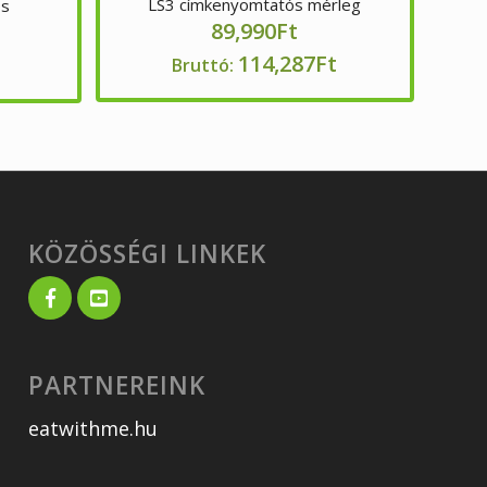
LS3 címkenyomtatós mérleg
os
89,990
Ft
114,287
Ft
Bruttó:
KÖZÖSSÉGI LINKEK
PARTNEREINK
eatwithme.hu