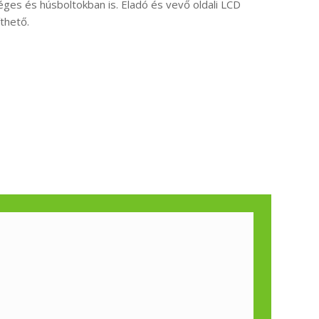
ges és húsboltokban is. Eladó és vevő oldali LCD
íthető.