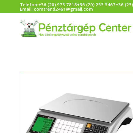
Telefon:
+36 (20) 973 7818
+36 (20) 253 3467
+36 (23
Email:
comtrend2461@gmail.com