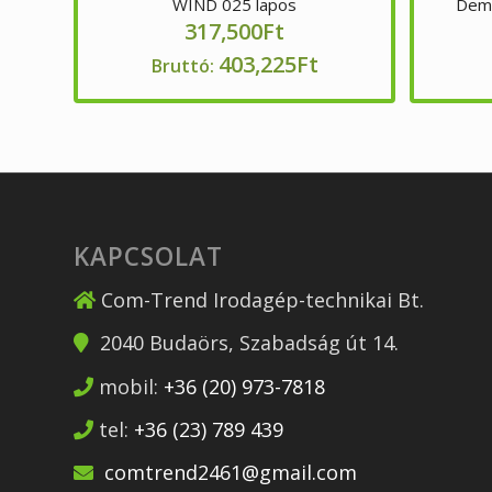
WIND 025 lapos
Dema
317,500
Ft
403,225
Ft
Bruttó:
KAPCSOLAT
Com-Trend Irodagép-technikai Bt.
2040
Budaörs
,
Szabadság út 14.
mobil:
+36 (20) 973-7818
tel:
+36 (23) 789 439
comtrend2461@gmail.com