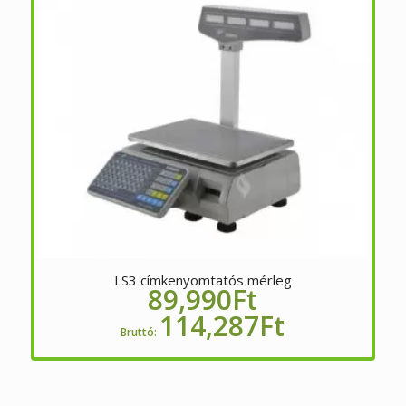
LS3 címkenyomtatós mérleg
89,990
Ft
114,287
Ft
Bruttó: