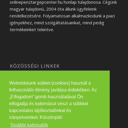
onlinepenztargepcenter.hu honlap tulajdonosa. Cégünk
magyar tulajdonú, 2004 óta állunk ügyfeleink
rendelkezésére. Folyamatosan alkalmazkodunk a piaci
igényekhez, mind szolgáltatásainkat, mind pedig
termékeinket tekintve.
KÖZÖSSÉGI LINKEK
Weboldalunk sütiket (cookies) használ a
felhasználói élmény javítása érdekében. Az
PARTNEREINK
„Elfogadom” gomb használatával Ön
elfogadja és tudomásul veszi a sütikkel
eatwithme.hu
kapcsolatos tájékoztatónkat és
irányelveinket. Köszönjük!
További tudnivalók