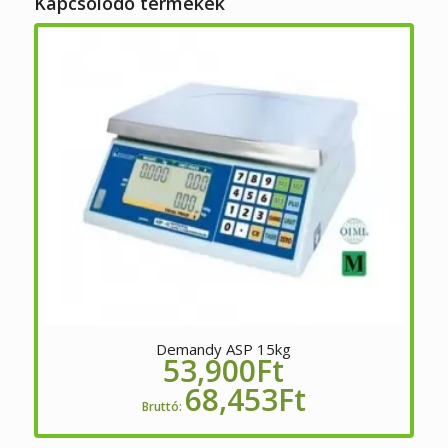
Kapcsolódó termékek
Demandy ASP 15kg
53,900
Ft
68,453
Ft
Bruttó: