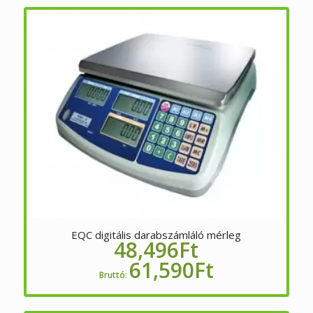
EQC digitális darabszámláló mérleg
48,496
Ft
61,590
Ft
Bruttó: