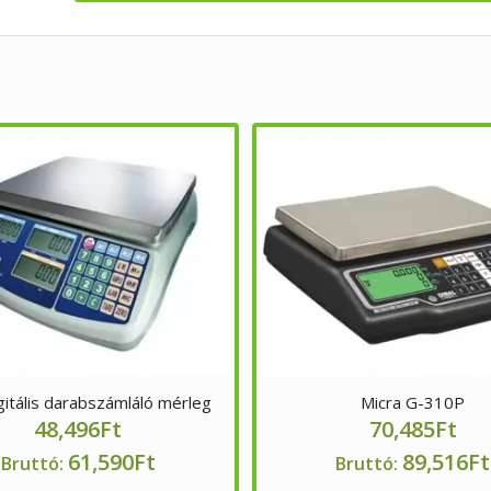
itális darabszámláló mérleg
Micra G-310P
48,496
Ft
70,485
Ft
61,590
Ft
89,516
Ft
Bruttó:
Bruttó: