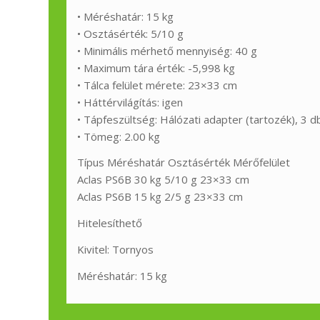
• Méréshatár: 15 kg
• Osztásérték: 5/10 g
• Minimális mérhető mennyiség: 40 g
• Maximum tára érték: -5,998 kg
• Tálca felület mérete: 23×33 cm
• Háttérvilágítás: igen
• Tápfeszültség: Hálózati adapter (tartozék), 3 d
• Tömeg: 2.00 kg
Típus Méréshatár Osztásérték Mérőfelület
Aclas PS6B 30 kg 5/10 g 23×33 cm
Aclas PS6B 15 kg 2/5 g 23×33 cm
Hitelesíthető
Kivitel: Tornyos
Méréshatár: 15 kg