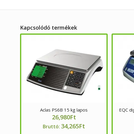
Kapcsolódó termékek
Aclas PS6B 15 kg lapos
EQC dig
26,980
Ft
34,265
Ft
Bruttó: