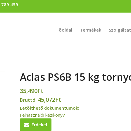
) 789 439
Föoldal
Termékek
Szolgálta
Aclas PS6B 15 kg torny
35,490
Ft
45,072
Ft
Bruttó:
Letölthető dokumentumok:
Felhasználói kézikönyv
Érdekel