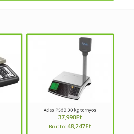
Aclas PS6B 30 kg tornyos
37,990
Ft
48,247
Ft
Bruttó: