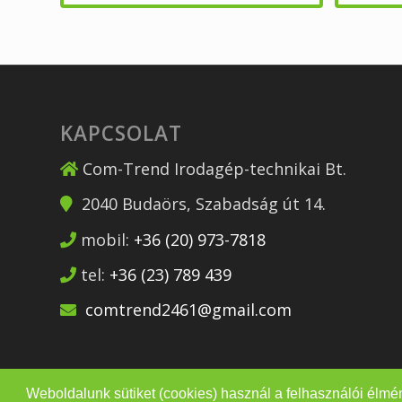
KAPCSOLAT
Com-Trend Irodagép-technikai Bt.
2040
Budaörs
,
Szabadság út 14.
mobil:
+36 (20) 973-7818
tel:
+36 (23) 789 439
comtrend2461@gmail.com
Weboldalunk sütiket (cookies) használ a felhasználói élmé