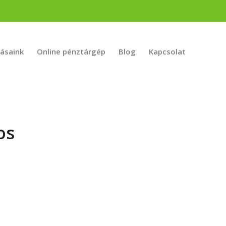
tásaink
Online pénztárgép
Blog
Kapcsolat
os