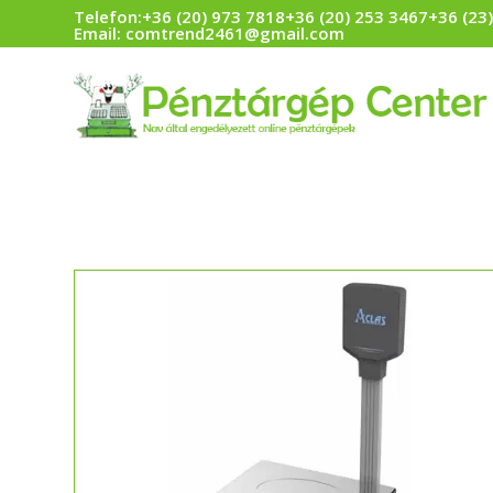
Telefon:
+36 (20) 973 7818
+36 (20) 253 3467
+36 (23
Email:
comtrend2461@gmail.com