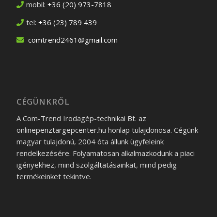
mobil:
+36 (20) 973-7818
tel:
+36 (23) 789 439
comtrend2461@gmail.com
CÉGÜNKRŐL
A Com-Trend Irodagép-technikai Bt. az
onlinepenztargepcenter.hu honlap tulajdonosa. Cégünk
magyar tulajdonú, 2004 óta állunk ügyfeleink
rendelkezésére. Folyamatosan alkalmazkodunk a piaci
igényekhez, mind szolgáltatásainkat, mind pedig
termékeinket tekintve.