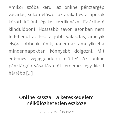
Amikor szóba kerül az online pénztárgép
vásárlás, sokan először az árakat és a típusok
közötti különbségeket kezdik nézni. Ez érthető
kiindulópont. Hosszabb távon azonban nem
feltétlenül az lesz a jobb választás, amelyik
elsőre jobbnak tűnik, hanem az, amelyikkel a
mindennapokban könnyebb dolgozni. Mit
érdemes végiggondolni előtte? Az online
pénztárgép vásárlás előtt érdemes egy kicsit
hátrébb […]
Online kassza – a kereskedelem
nélkülözhetetlen eszköze
/
2026.02.25.
in
Blog