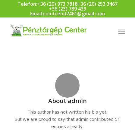
Telefon:
+36 (20) 973 7818
+36 (20) 253 3467
+36 (23) 789 439
Email:
comtrend2461@gmail.com
About
admin
This author has not written his bio yet.
But we are proud to say that
admin
contributed 51
entries already.