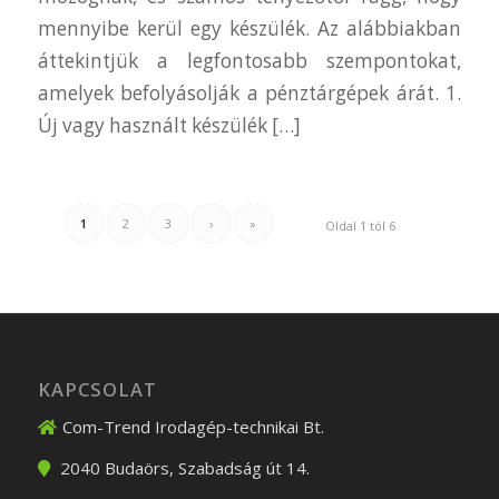
mennyibe kerül egy készülék. Az alábbiakban
áttekintjük a legfontosabb szempontokat,
amelyek befolyásolják a pénztárgépek árát. 1.
Új vagy használt készülék […]
1
2
3
›
»
Oldal 1 tól 6
KAPCSOLAT
Com-Trend Irodagép-technikai Bt.
2040
Budaörs
,
Szabadság út 14.